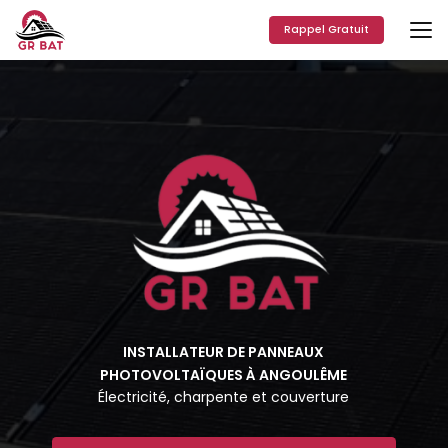
Aller
au
Rappel Gratuit
contenu
principal
INSTALLATEUR DE PANNEAUX
PHOTOVOLTAÏQUES À ANGOULÊME
Électricité, charpente et couverture