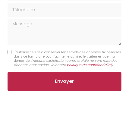
Téléphone
Message
J'autorise ce site à conserver l'ensemble des données transmises
dans ce formulaire pour faciliter le suivi et le traitement de ma
demande.
(Aucune exploitation commerciale ne sera faite des
données conservées. Voir notre
politique de confidentialité
)