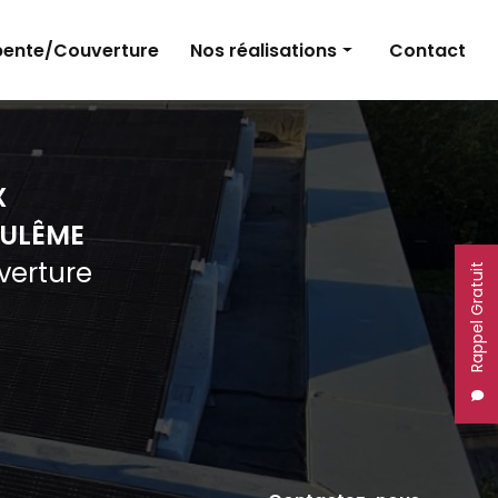
ente/Couverture
Nos réalisations
Contact
Panneaux photovoltaïques
Électricité
X
Charpente et couverture
ULÊME
uverture
Rappel Gratuit