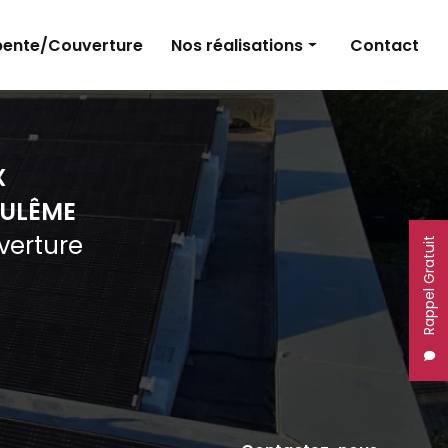
ente/Couverture
Nos réalisations
Contact
Panneaux photovoltaïques
Électricité
X
Charpente et couverture
ULÊME
uverture
Rappel Gratuit