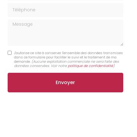
Téléphone
Message
J'autorise ce site à conserver l'ensemble des données transmises
dans ce formulaire pour faciliter le suivi et le traitement de ma
demande.
(Aucune exploitation commerciale ne sera faite des
données conservées. Voir notre
politique de confidentialité
)