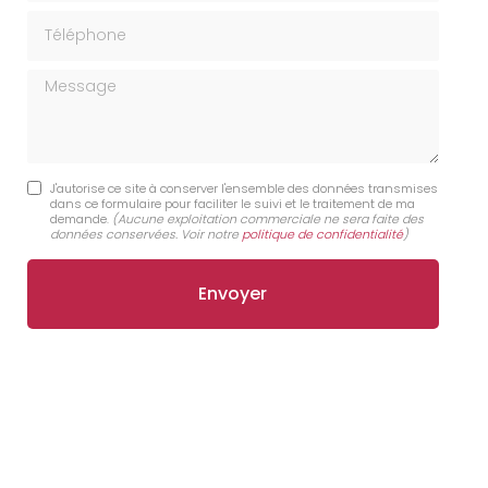
Téléphone
Message
J'autorise ce site à conserver l'ensemble des données transmises
dans ce formulaire pour faciliter le suivi et le traitement de ma
demande.
(Aucune exploitation commerciale ne sera faite des
données conservées. Voir notre
politique de confidentialité
)