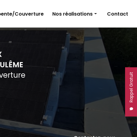
ente/Couverture
Nos réalisations
Contact
Panneaux photovoltaïques
Électricité
X
Charpente et couverture
ULÊME
uverture
Rappel Gratuit