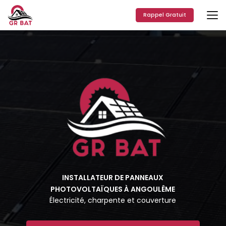
Aller
au
Rappel Gratuit
contenu
principal
INSTALLATEUR DE PANNEAUX
PHOTOVOLTAÏQUES À ANGOULÊME
Électricité, charpente et couverture