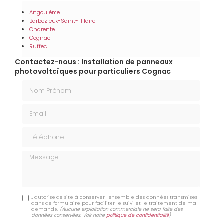
Angoulême
Barbezieux-Saint-Hilaire
Charente
Cognac
Ruffec
Contactez-nous : Installation de panneaux
photovoltaïques pour particuliers Cognac
Nom Prénom
Email
Téléphone
Message
J'autorise ce site à conserver l'ensemble des données transmises
dans ce formulaire pour faciliter le suivi et le traitement de ma
demande.
(Aucune exploitation commerciale ne sera faite des
données conservées. Voir notre
politique de confidentialité
)