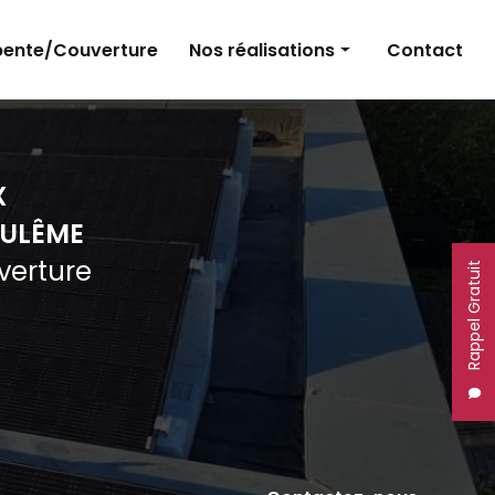
ente/Couverture
Nos réalisations
Contact
Panneaux photovoltaïques
Électricité
X
Charpente et couverture
ULÊME
uverture
Rappel Gratuit