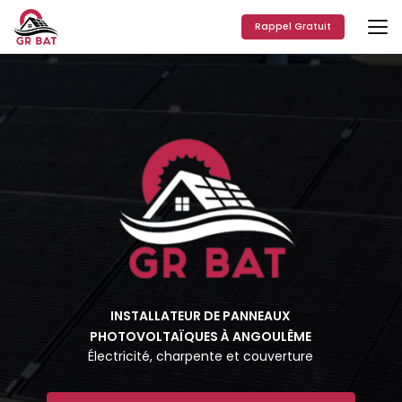
Aller
au
Rappel Gratuit
contenu
principal
INSTALLATEUR DE PANNEAUX
PHOTOVOLTAÏQUES À ANGOULÊME
Électricité, charpente et couverture