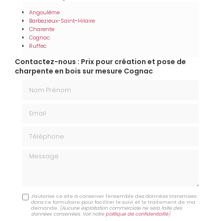
Angoulême
Barbezieux-Saint-Hilaire
Charente
Cognac
Ruffec
Contactez-nous : Prix pour création et pose de
charpente en bois sur mesure Cognac
Nom Prénom
Email
Téléphone
Message
J'autorise ce site à conserver l'ensemble des données transmises
dans ce formulaire pour faciliter le suivi et le traitement de ma
demande.
(Aucune exploitation commerciale ne sera faite des
données conservées. Voir notre
politique de confidentialité
)