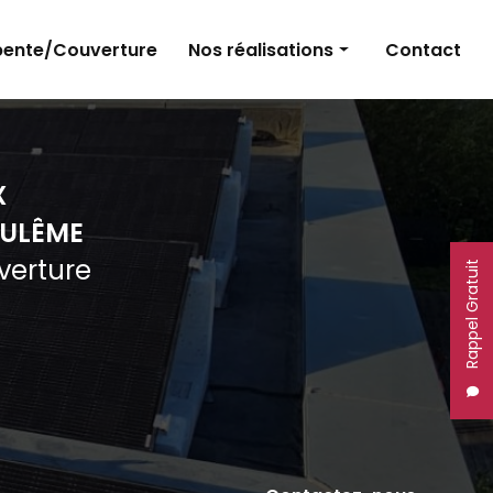
ente/Couverture
Nos réalisations
Contact
Panneaux photovoltaïques
Électricité
X
Charpente et couverture
ULÊME
uverture
Rappel Gratuit