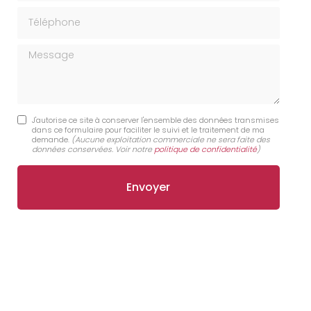
Téléphone
Message
J'autorise ce site à conserver l'ensemble des données transmises
dans ce formulaire pour faciliter le suivi et le traitement de ma
demande.
(Aucune exploitation commerciale ne sera faite des
données conservées. Voir notre
politique de confidentialité
)