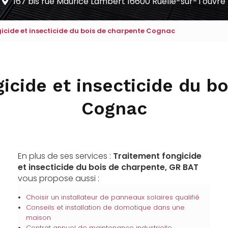
167 bis rue Maurice Lambert
16600 Ruelle-sur-Touvre
icide et insecticide du bois de charpente Cognac
icide et insecticide du b
Cognac
En plus de ses services :
Traitement fongicide
et insecticide du bois de charpente, GR BAT
vous propose aussi :
Choisir un installateur de panneaux solaires qualifié
Conseils et installation de domotique dans une
maison
Contrat annuel de maintenance industrielle