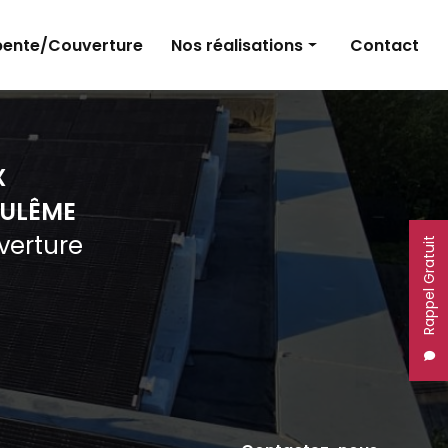
ente/Couverture
Nos réalisations
Contact
Panneaux photovoltaïques
Électricité
X
Charpente et couverture
ULÊME
uverture
Rappel Gratuit