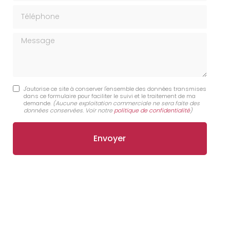
Téléphone
Message
J'autorise ce site à conserver l'ensemble des données transmises
dans ce formulaire pour faciliter le suivi et le traitement de ma
demande.
(Aucune exploitation commerciale ne sera faite des
données conservées. Voir notre
politique de confidentialité
)