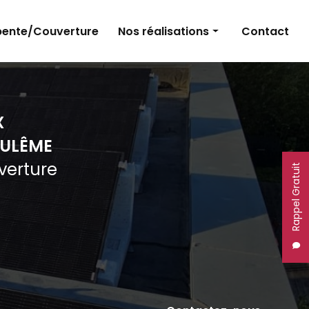
ente/Couverture
Nos réalisations
Contact
Panneaux photovoltaïques
Électricité
X
Charpente et couverture
ULÊME
uverture
Rappel Gratuit