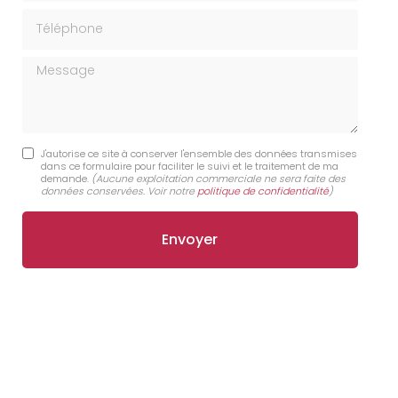
Téléphone
Message
J'autorise ce site à conserver l'ensemble des données transmises
dans ce formulaire pour faciliter le suivi et le traitement de ma
demande.
(Aucune exploitation commerciale ne sera faite des
données conservées. Voir notre
politique de confidentialité
)