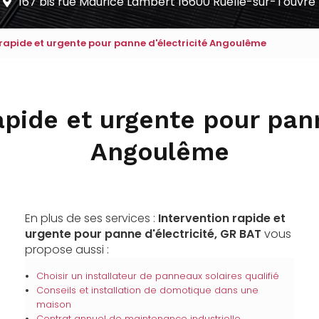
167 bis rue Maurice Lambert
16600 Ruelle-sur-Touvre
 rapide et urgente pour panne d'électricité Angoulême
apide et urgente pour pann
Angoulême
En plus de ses services :
Intervention rapide et
urgente pour panne d'électricité, GR BAT
vous
propose aussi :
Choisir un installateur de panneaux solaires qualifié
Conseils et installation de domotique dans une
maison
Contrat annuel de maintenance industrielle