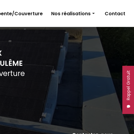
ente/Couverture
Nos réalisations
Contact
Panneaux photovoltaïques
Électricité
X
Charpente et couverture
ULÊME
uverture
Rappel Gratuit